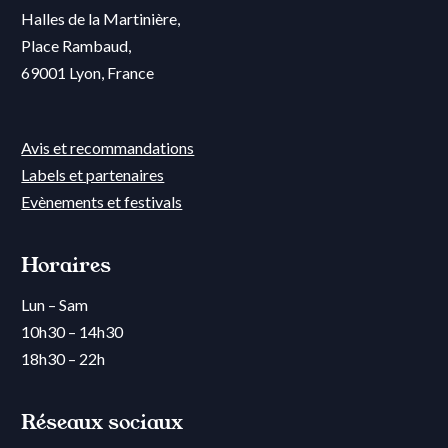
"
Halles de la Martinière,
Place Rambaud,
69001 Lyon, France
Avis et recommandations
Labels et partenaires
Evènements et festivals
Horaires
Lun – Sam
10h30 – 14h30
18h30 – 22h
Réseaux sociaux