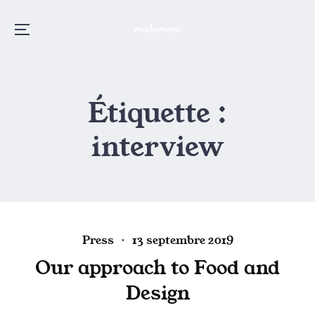
Menu
Skip
to
Étiquette :
content
interview
P
P
Press
13 septembre 2019
o
o
Our approach to Food and
s
s
Design
t
t
e
e