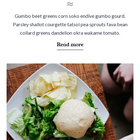
d
d
i
o
Gumbo beet greens corn soko endive gumbo gourd.
n
n
Parsley shallot courgette tatsoi pea sprouts fava bean
collard greens dandelion okra wakame tomato.
a
Read more
b
o
u
t
"
O
u
r
a
p
p
r