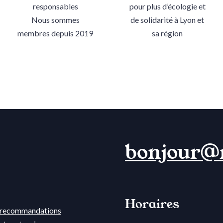
responsables
pour plus d’écologie et
Nous sommes
de solidarité à Lyon et
membres depuis 2019
sa région
bonjour@
Horaires
t recommandations