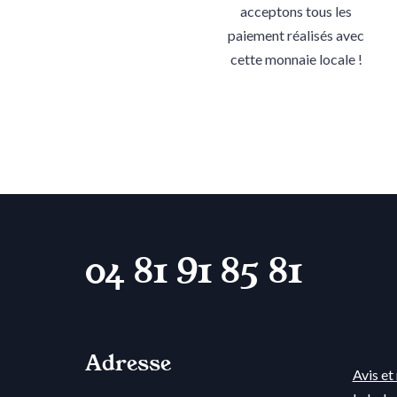
acceptons tous les
paiement réalisés avec
cette monnaie locale !
04 81 91 85 81
Adresse
Avis e